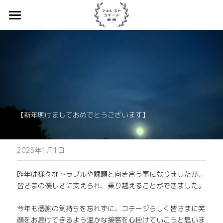
トップ
新着情報
当施設について
コテージ
【新年明けましておめでとうございます】
お食事
体験
2025年1月1日
フォト
昨年は様々なトラブルや課題と向き合う事になりましたが、
皆さまの優しさに支えられ、乗り越えることができました。
今年も感謝の気持ちを忘れずに、コテージらしく皆さまに笑
顔をお届けできるよう温かな接客を心掛けていこうと思いま