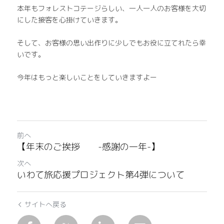
ご予約 料金
本年もフォレストコテージらしい、一人一人のお客様を大切
にした接客を心掛けていきます。
そして、お客様の思い出作りに少しでもお役に立てれたら幸
いです。
今年はもっと楽しいことをしていきますよー
前へ
【年末のご挨拶 -感謝の一年-】
次へ
いわて旅応援プロジェクト第4弾について
サイトへ戻る