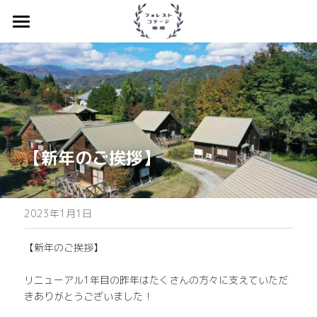
トップ
新着情報
当施設について
コテージ
【新年のご挨拶】
お食事
体験
2023年1月1日
フォト
【新年のご挨拶】
リニューアル1年目の昨年はたくさんの方々に支えていただ
きありがとうございました！